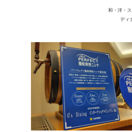
和・洋・ス
ディ