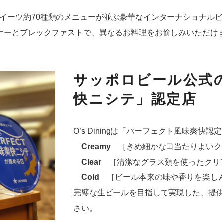
イーツ約70種類のメニューが並ぶ豪華なインターナショナル
ナーとブレックファストで、異なるお料理をお愉しみいただけ
サッポロビール公式
快ニシテ」認定店
O’s Diningは「パーフェクト風味爽快
Creamy
［きめ細かな口当たりよいク
Clear
［清潔なグラス類を使ったクリ
Cold
［ビール本来の味や香りを楽し
完璧な生ビールを目指して実現した、提
さい。