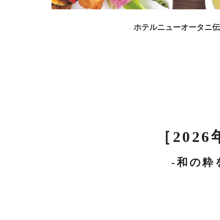
ホテルニューオータニ伝
［202
-和の