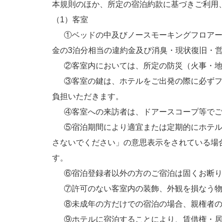
本規則のほか、所定の宿泊約款に基づきご利用
（1）客室
①ベッドの中及びノースモーキングフロアー(
金の3泊分相当の違約金及び消臭・現状復旧・
②客室内においては、所定の防災（火事・地
③客室の鍵は、ホテルをご出発の際に必ずフ
負担いただきます。
④客室への来訪者は、ドアースコープ等でご
⑤宿泊期間により適宜または定期的にホテルスタ
さないでください」の意思表示をされている場
す。
⑥宿泊登録者以外の方のご宿泊は固くお断りい
⑦許可のない客室内の装飾、外観を損なう物
⑧未成年の方だけでの宿泊の場合、親権者の
⑨ホテルに宿泊することにより、賃借権・居