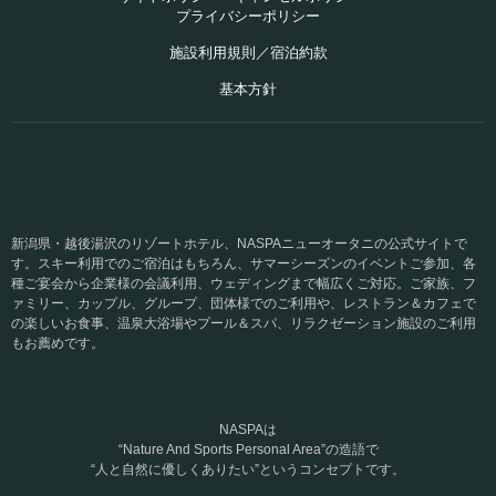
プライバシーポリシー
施設利用規則／宿泊約款
基本方針
新潟県・越後湯沢のリゾートホテル、NASPAニューオータニの公式サイトで
す。スキー利用でのご宿泊はもちろん、サマーシーズンのイベントご参加、各
種ご宴会から企業様の会議利用、ウェディングまで幅広くご対応。ご家族、フ
ァミリー、カップル、グループ、団体様でのご利用や、レストラン＆カフェで
の楽しいお食事、温泉大浴場やプール＆スパ、リラクゼーション施設のご利用
もお薦めです。
NASPAは
“Nature And Sports Personal Area”の造語で
“人と自然に優しくありたい”というコンセプトです。