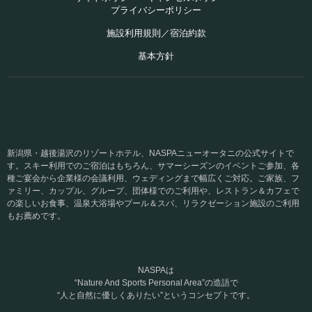
プライバシーポリシー
施設利用規則／宿泊約款
基本方針
新潟県・越後湯沢のリゾートホテル、NASPAニューオータニの公式サイトで
す。スキー利用でのご宿泊はもちろん、サマーシーズンのイベントご参加、各
種ご宴会から企業様の会議利用、ウェディングまで幅広くご対応。ご家族、フ
ァミリー、カップル、グループ、団体様でのご利用や、レストラン＆カフェで
の楽しいお食事、温泉大浴場やプール＆スパ、リラクゼーション施設のご利用
もお薦めです。
NASPAは
“Nature And Sports Personal Area”の造語で
“人と自然に優しくありたい”というコンセプトです。