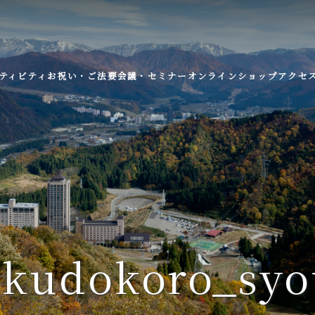
ティビティ
お祝い・ご法要
会議・セミナー
オンラインショップ
アクセ
okudokoro_syo