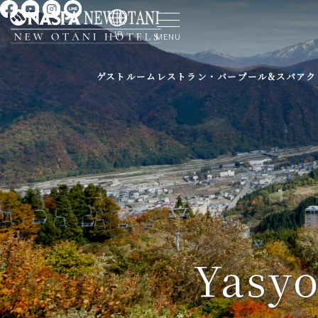
JP
MENU
ゲストルーム
レストラン・バー
プール&スパ
アク
Yasy