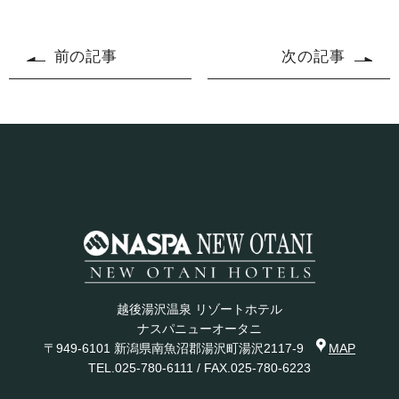
シ
シ
ェ
ェ
ア
ア
す
前の記事
次の記事
る
す
る
越後湯沢温泉 リゾートホテル
ナスパニューオータニ
〒949-6101 新潟県南魚沼郡湯沢町湯沢2117-9
MAP
TEL.
025-780-6111
/ FAX.025-780-6223