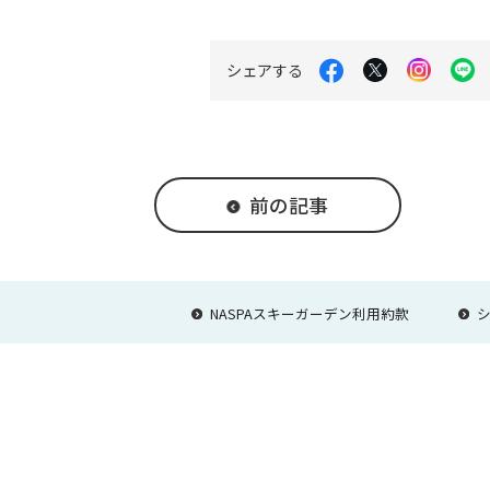
Facebook
X
Instag
L
シェアする
で
を
で
で
シ
開
シ
シ
ェ
く
ェ
ェ
ア
ア
ア
す
す
す
る
る
る
前の記事
NASPAスキーガーデン利用約款